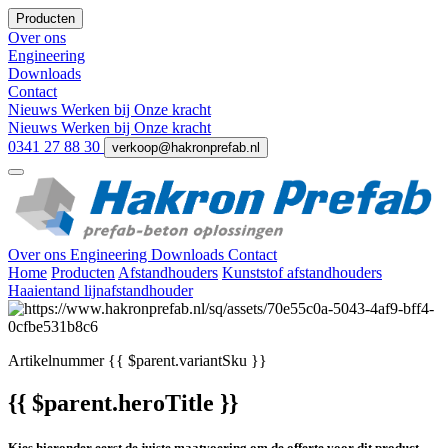
Producten
Over ons
Engineering
Downloads
Contact
Nieuws
Werken bij
Onze kracht
Nieuws
Werken bij
Onze kracht
0341 27 88 30
verkoop@hakronprefab.nl
Over ons
Engineering
Downloads
Contact
Home
Producten
Afstandhouders
Kunststof afstandhouders
Haaientand lijnafstandhouder
Artikelnummer
{{ $parent.variantSku }}
{{ $parent.heroTitle }}
Kies hieronder eerst de juiste maatvoering om de offerte voor dit product