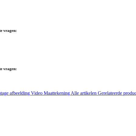
te vragen:
te vragen:
tage afbeelding
Video
Maattekening
Alle artikelen
Gerelateerde produ