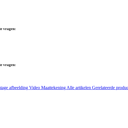
te vragen:
te vragen:
tage afbeelding
Video
Maattekening
Alle artikelen
Gerelateerde produ