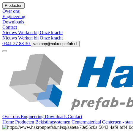
Producten
Over ons
Engineering
Downloads
Contact
Nieuws
Werken bij
Onze kracht
Nieuws
Werken bij
Onze kracht
0341 27 88 30
verkoop@hakronprefab.nl
Over ons
Engineering
Downloads
Contact
Home
Producten
Bekistingsystemen
Centermateriaal
Centerpen - sta