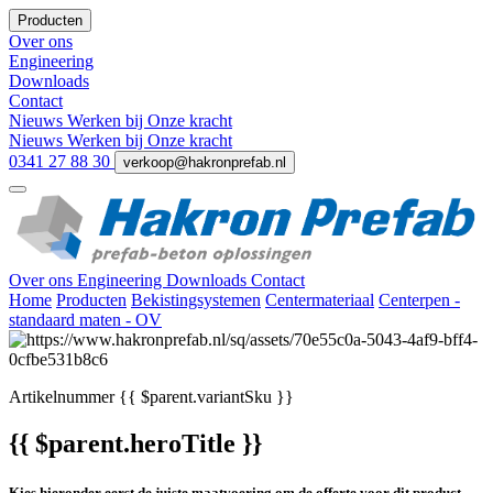
Producten
Over ons
Engineering
Downloads
Contact
Nieuws
Werken bij
Onze kracht
Nieuws
Werken bij
Onze kracht
0341 27 88 30
verkoop@hakronprefab.nl
Over ons
Engineering
Downloads
Contact
Home
Producten
Bekistingsystemen
Centermateriaal
Centerpen -
standaard maten - OV
Artikelnummer
{{ $parent.variantSku }}
{{ $parent.heroTitle }}
Kies hieronder eerst de juiste maatvoering om de offerte voor dit product