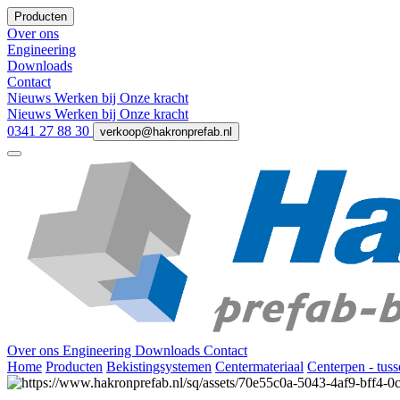
Producten
Over ons
Engineering
Downloads
Contact
Nieuws
Werken bij
Onze kracht
Nieuws
Werken bij
Onze kracht
0341 27 88 30
verkoop@hakronprefab.nl
Over ons
Engineering
Downloads
Contact
Home
Producten
Bekistingsystemen
Centermateriaal
Centerpen - tus