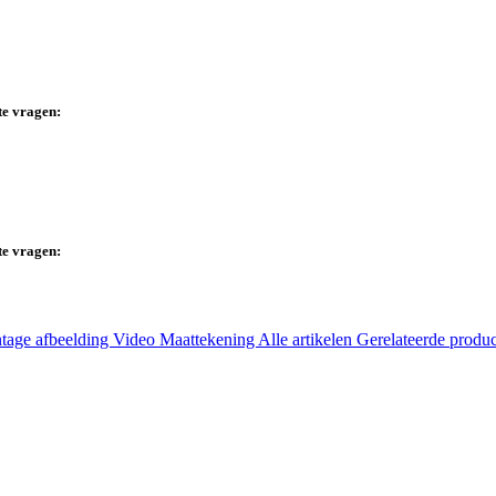
te vragen:
te vragen:
tage afbeelding
Video
Maattekening
Alle artikelen
Gerelateerde produ