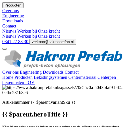
Producten
Over ons
Engineering
Downloads
Contact
Nieuws
Werken bij
Onze kracht
Nieuws
Werken bij
Onze kracht
0341 27 88 30
verkoop@hakronprefab.nl
Over ons
Engineering
Downloads
Contact
Home
Producten
Bekistingsystemen
Centermateriaal
Centerpen -
tussenmaten - OV
Artikelnummer
{{ $parent.variantSku }}
{{ $parent.heroTitle }}
Kies hieronder eerst de juiste maatvoering om de offerte voor dit product