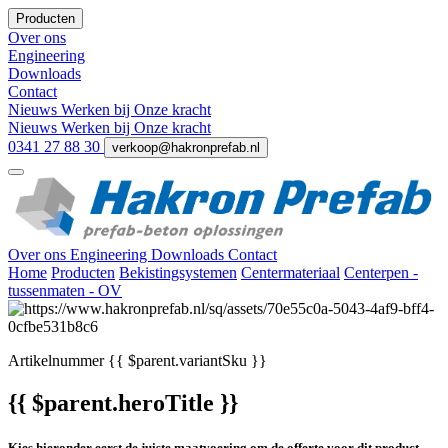
Producten
Over ons
Engineering
Downloads
Contact
Nieuws
Werken bij
Onze kracht
Nieuws
Werken bij
Onze kracht
0341 27 88 30
verkoop@hakronprefab.nl
Over ons
Engineering
Downloads
Contact
Home
Producten
Bekistingsystemen
Centermateriaal
Centerpen -
tussenmaten - OV
Artikelnummer
{{ $parent.variantSku }}
{{ $parent.heroTitle }}
Kies hieronder eerst de juiste maatvoering om de offerte voor dit product