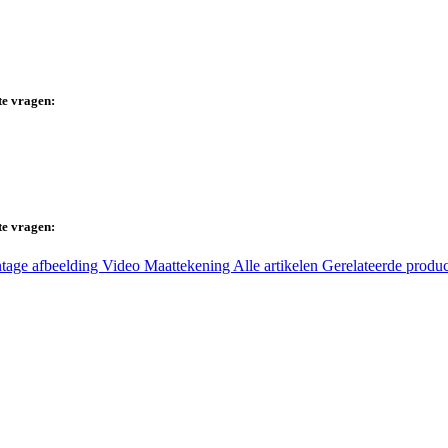
te vragen:
te vragen:
tage afbeelding
Video
Maattekening
Alle artikelen
Gerelateerde produ