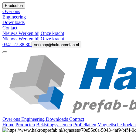
Producten
Over ons
Engineering
Downloads
Contact
Nieuws
Werken bij
Onze kracht
Nieuws
Werken bij
Onze kracht
0341 27 88 30
verkoop@hakronprefab.nl
Over ons
Engineering
Downloads
Contact
Home
Producten
Bekistingsystemen
Profiellatten
Magnetische hoekla