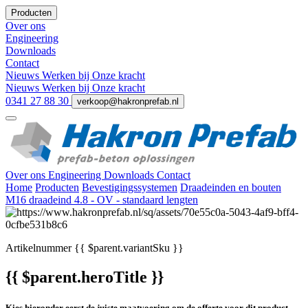
Producten
Over ons
Engineering
Downloads
Contact
Nieuws
Werken bij
Onze kracht
Nieuws
Werken bij
Onze kracht
0341 27 88 30
verkoop@hakronprefab.nl
Over ons
Engineering
Downloads
Contact
Home
Producten
Bevestigingssystemen
Draadeinden en bouten
M16 draadeind 4.8 - OV - standaard lengten
Artikelnummer
{{ $parent.variantSku }}
{{ $parent.heroTitle }}
Kies hieronder eerst de juiste maatvoering om de offerte voor dit product