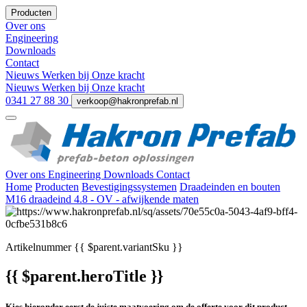
Producten
Over ons
Engineering
Downloads
Contact
Nieuws
Werken bij
Onze kracht
Nieuws
Werken bij
Onze kracht
0341 27 88 30
verkoop@hakronprefab.nl
Over ons
Engineering
Downloads
Contact
Home
Producten
Bevestigingssystemen
Draadeinden en bouten
M16 draadeind 4.8 - OV - afwijkende maten
Artikelnummer
{{ $parent.variantSku }}
{{ $parent.heroTitle }}
Kies hieronder eerst de juiste maatvoering om de offerte voor dit product