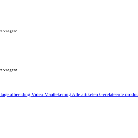
te vragen:
te vragen:
tage afbeelding
Video
Maattekening
Alle artikelen
Gerelateerde produ