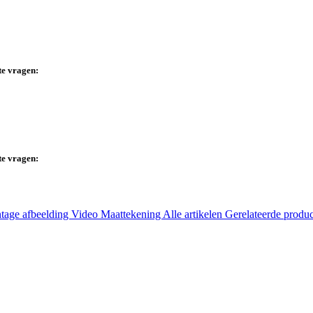
te vragen:
te vragen:
tage afbeelding
Video
Maattekening
Alle artikelen
Gerelateerde produ