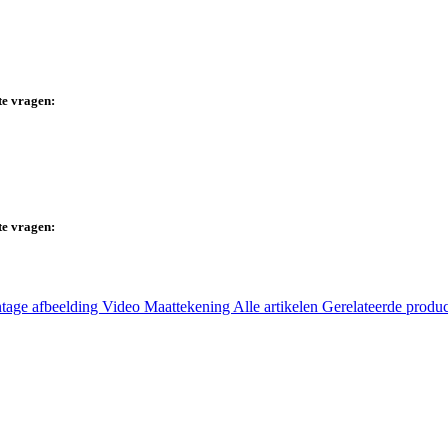
te vragen:
te vragen:
tage afbeelding
Video
Maattekening
Alle artikelen
Gerelateerde produ