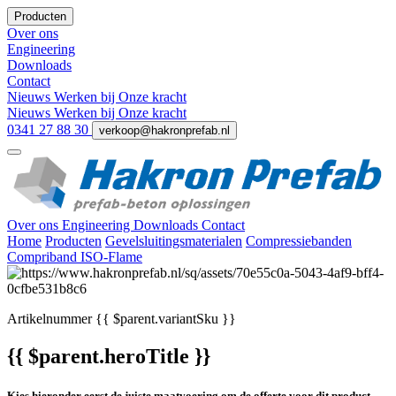
Producten
Over ons
Engineering
Downloads
Contact
Nieuws
Werken bij
Onze kracht
Nieuws
Werken bij
Onze kracht
0341 27 88 30
verkoop@hakronprefab.nl
Over ons
Engineering
Downloads
Contact
Home
Producten
Gevelsluitingsmaterialen
Compressiebanden
Compriband ISO-Flame
Artikelnummer
{{ $parent.variantSku }}
{{ $parent.heroTitle }}
Kies hieronder eerst de juiste maatvoering om de offerte voor dit product