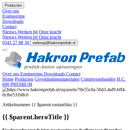
Producten
Over ons
Engineering
Downloads
Contact
Nieuws
Werken bij
Onze kracht
Nieuws
Werken bij
Onze kracht
0341 27 88 30
verkoop@hakronprefab.nl
Over ons
Engineering
Downloads
Contact
Home
Producten
Gevelsluitingsmaterialen
Compressiebanden
H.C.
600 PREMIUM
Artikelnummer
{{ $parent.variantSku }}
{{ $parent.heroTitle }}
Kies hieronder eerst de juiste maatvoering om de offerte voor dit product