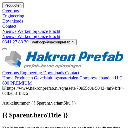
Producten
Over ons
Engineering
Downloads
Contact
Nieuws
Werken bij
Onze kracht
Nieuws
Werken bij
Onze kracht
0341 27 88 30
verkoop@hakronprefab.nl
Over ons
Engineering
Downloads
Contact
Home
Producten
Gevelsluitingsmaterialen
Compressiebanden
H.C.
600 PREMIUM
Artikelnummer
{{ $parent.variantSku }}
{{ $parent.heroTitle }}
Kies hieronder eerst de juiste maatvoering om de offerte voor dit product