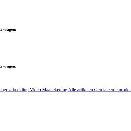
te vragen:
te vragen:
tage afbeelding
Video
Maattekening
Alle artikelen
Gerelateerde produ