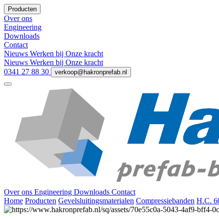
Producten
Over ons
Engineering
Downloads
Contact
Nieuws
Werken bij
Onze kracht
Nieuws
Werken bij
Onze kracht
0341 27 88 30
verkoop@hakronprefab.nl
Over ons
Engineering
Downloads
Contact
Home
Producten
Gevelsluitingsmaterialen
Compressiebanden
H.C. 