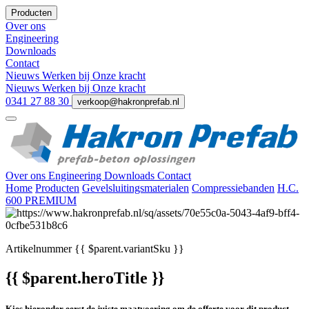
Producten
Over ons
Engineering
Downloads
Contact
Nieuws
Werken bij
Onze kracht
Nieuws
Werken bij
Onze kracht
0341 27 88 30
verkoop@hakronprefab.nl
Over ons
Engineering
Downloads
Contact
Home
Producten
Gevelsluitingsmaterialen
Compressiebanden
H.C.
600 PREMIUM
Artikelnummer
{{ $parent.variantSku }}
{{ $parent.heroTitle }}
Kies hieronder eerst de juiste maatvoering om de offerte voor dit product