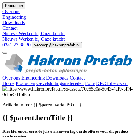
Producten
Over ons
Engineering
Downloads
Contact
Nieuws
Werken bij
Onze kracht
Nieuws
Werken bij
Onze kracht
0341 27 88 30
verkoop@hakronprefab.nl
Over ons
Engineering
Downloads
Contact
Home
Producten
Gevelsluitingsmaterialen
Folie
DPC folie zwart
Artikelnummer
{{ $parent.variantSku }}
{{ $parent.heroTitle }}
Kies hieronder eerst de juiste maatvoering om de offerte voor dit product
aan te vragen: