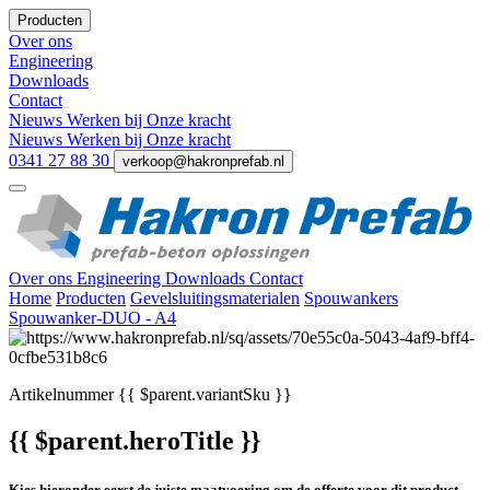
Producten
Over ons
Engineering
Downloads
Contact
Nieuws
Werken bij
Onze kracht
Nieuws
Werken bij
Onze kracht
0341 27 88 30
verkoop@hakronprefab.nl
Over ons
Engineering
Downloads
Contact
Home
Producten
Gevelsluitingsmaterialen
Spouwankers
Spouwanker-DUO - A4
Artikelnummer
{{ $parent.variantSku }}
{{ $parent.heroTitle }}
Kies hieronder eerst de juiste maatvoering om de offerte voor dit product