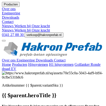
Producten
Over ons
Engineering
Downloads
Contact
Nieuws
Werken bij
Onze kracht
Nieuws
Werken bij
Onze kracht
0341 27 88 30
verkoop@hakronprefab.nl
Over ons
Engineering
Downloads
Contact
Home
Producten
Hijssystemen
H1 hijssystemen
Golfanker Ronde
draad EV
Artikelnummer
{{ $parent.variantSku }}
{{ $parent.heroTitle }}
Kies hieronder eerst de juiste maatvoering om de offerte voor dit product