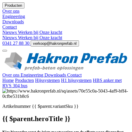
Producten
Over ons
Engineering
Downloads
Contact
Nieuws
Werken bij
Onze kracht
Nieuws
Werken bij
Onze kracht
0341 27 88 30
verkoop@hakronprefab.nl
Over ons
Engineering
Downloads
Contact
Home
Producten
Hijssystemen
H1 hijssystemen
HBS anker met
RVS 304 bus
Artikelnummer
{{ $parent.variantSku }}
{{ $parent.heroTitle }}
Kies hieronder eerst de juiste maatvoering om de offerte voor dit product