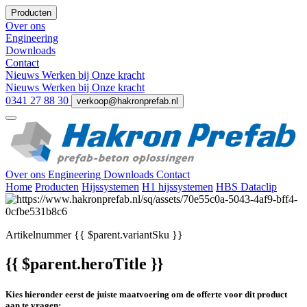
Producten
Over ons
Engineering
Downloads
Contact
Nieuws
Werken bij
Onze kracht
Nieuws
Werken bij
Onze kracht
0341 27 88 30
verkoop@hakronprefab.nl
Over ons
Engineering
Downloads
Contact
Home
Producten
Hijssystemen
H1 hijssystemen
HBS Dataclip
Artikelnummer
{{ $parent.variantSku }}
{{ $parent.heroTitle }}
Kies hieronder eerst de juiste maatvoering om de offerte voor dit product
aan te vragen: