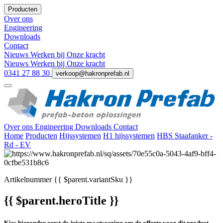
Producten
Over ons
Engineering
Downloads
Contact
Nieuws
Werken bij
Onze kracht
Nieuws
Werken bij
Onze kracht
0341 27 88 30
verkoop@hakronprefab.nl
Over ons
Engineering
Downloads
Contact
Home
Producten
Hijssystemen
H1 hijssystemen
HBS Staafanker -
Rd - EV
Artikelnummer
{{ $parent.variantSku }}
{{ $parent.heroTitle }}
Kies hieronder eerst de juiste maatvoering om de offerte voor dit product