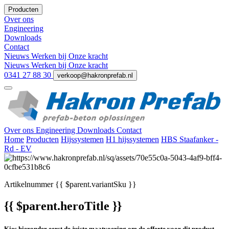
Producten
Over ons
Engineering
Downloads
Contact
Nieuws
Werken bij
Onze kracht
Nieuws
Werken bij
Onze kracht
0341 27 88 30
verkoop@hakronprefab.nl
Over ons
Engineering
Downloads
Contact
Home
Producten
Hijssystemen
H1 hijssystemen
HBS Staafanker -
Rd - EV
Artikelnummer
{{ $parent.variantSku }}
{{ $parent.heroTitle }}
Kies hieronder eerst de juiste maatvoering om de offerte voor dit product