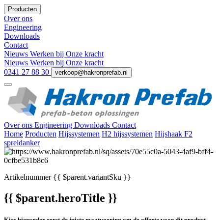
Producten
Over ons
Engineering
Downloads
Contact
Nieuws
Werken bij
Onze kracht
Nieuws
Werken bij
Onze kracht
0341 27 88 30
verkoop@hakronprefab.nl
Over ons
Engineering
Downloads
Contact
Home
Producten
Hijssystemen
H2 hijssystemen
Hijshaak F2
spreidanker
Artikelnummer
{{ $parent.variantSku }}
{{ $parent.heroTitle }}
Kies hieronder eerst de juiste maatvoering om de offerte voor dit product