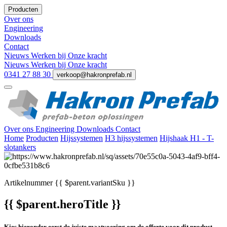
Producten
Over ons
Engineering
Downloads
Contact
Nieuws
Werken bij
Onze kracht
Nieuws
Werken bij
Onze kracht
0341 27 88 30
verkoop@hakronprefab.nl
Over ons
Engineering
Downloads
Contact
Home
Producten
Hijssystemen
H3 hijssystemen
Hijshaak H1 - T-
slotankers
Artikelnummer
{{ $parent.variantSku }}
{{ $parent.heroTitle }}
Kies hieronder eerst de juiste maatvoering om de offerte voor dit product