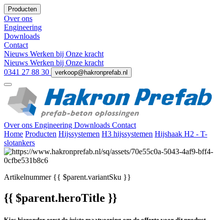
Producten
Over ons
Engineering
Downloads
Contact
Nieuws
Werken bij
Onze kracht
Nieuws
Werken bij
Onze kracht
0341 27 88 30
verkoop@hakronprefab.nl
Over ons
Engineering
Downloads
Contact
Home
Producten
Hijssystemen
H3 hijssystemen
Hijshaak H2 - T-
slotankers
Artikelnummer
{{ $parent.variantSku }}
{{ $parent.heroTitle }}
Kies hieronder eerst de juiste maatvoering om de offerte voor dit product