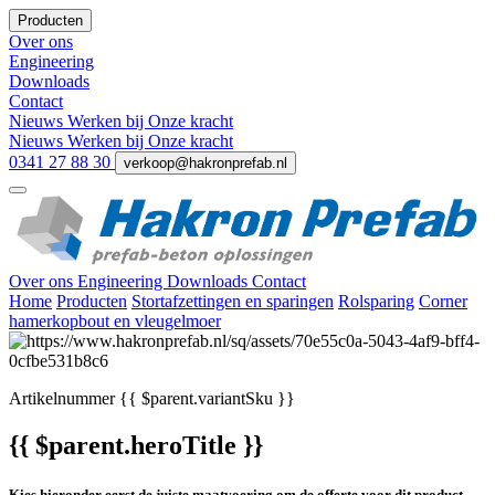
Producten
Over ons
Engineering
Downloads
Contact
Nieuws
Werken bij
Onze kracht
Nieuws
Werken bij
Onze kracht
0341 27 88 30
verkoop@hakronprefab.nl
Over ons
Engineering
Downloads
Contact
Home
Producten
Stortafzettingen en sparingen
Rolsparing
Corner
hamerkopbout en vleugelmoer
Artikelnummer
{{ $parent.variantSku }}
{{ $parent.heroTitle }}
Kies hieronder eerst de juiste maatvoering om de offerte voor dit product