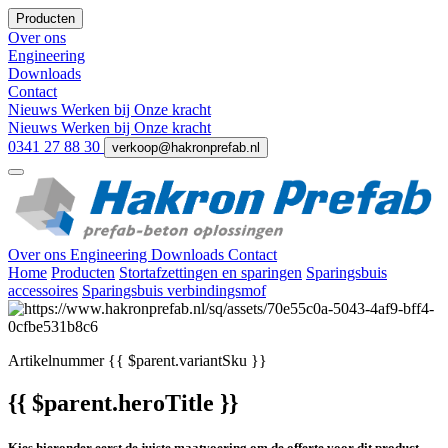
Producten
Over ons
Engineering
Downloads
Contact
Nieuws
Werken bij
Onze kracht
Nieuws
Werken bij
Onze kracht
0341 27 88 30
verkoop@hakronprefab.nl
Over ons
Engineering
Downloads
Contact
Home
Producten
Stortafzettingen en sparingen
Sparingsbuis
accessoires
Sparingsbuis verbindingsmof
Artikelnummer
{{ $parent.variantSku }}
{{ $parent.heroTitle }}
Kies hieronder eerst de juiste maatvoering om de offerte voor dit product