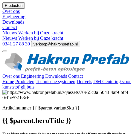
Producten
Over ons
Engineering
Downloads
Contact
Nieuws
Werken bij
Onze kracht
Nieuws
Werken bij
Onze kracht
0341 27 88 30
verkoop@hakronprefab.nl
Over ons
Engineering
Downloads
Contact
Home
Producten
Technische systemen
Deuvels
DM Centering voor
kunststof glijbuis
Artikelnummer
{{ $parent.variantSku }}
{{ $parent.heroTitle }}
Kies hieronder eerst de juiste maatvoering om de offerte voor dit product