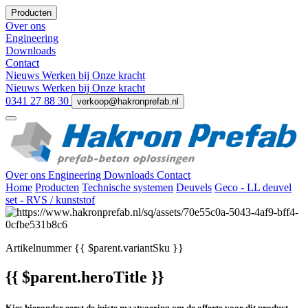
Producten
Over ons
Engineering
Downloads
Contact
Nieuws
Werken bij
Onze kracht
Nieuws
Werken bij
Onze kracht
0341 27 88 30
verkoop@hakronprefab.nl
Over ons
Engineering
Downloads
Contact
Home
Producten
Technische systemen
Deuvels
Geco - LL deuvel
set - RVS / kunststof
Artikelnummer
{{ $parent.variantSku }}
{{ $parent.heroTitle }}
Kies hieronder eerst de juiste maatvoering om de offerte voor dit product