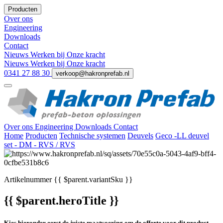
Producten
Over ons
Engineering
Downloads
Contact
Nieuws
Werken bij
Onze kracht
Nieuws
Werken bij
Onze kracht
0341 27 88 30
verkoop@hakronprefab.nl
Over ons
Engineering
Downloads
Contact
Home
Producten
Technische systemen
Deuvels
Geco -LL deuvel
set - DM - RVS / RVS
Artikelnummer
{{ $parent.variantSku }}
{{ $parent.heroTitle }}
Kies hieronder eerst de juiste maatvoering om de offerte voor dit product