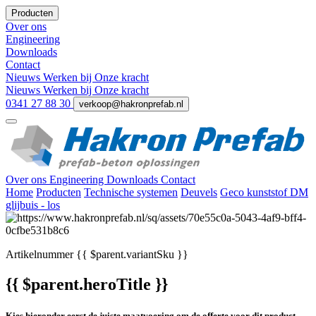
Producten
Over ons
Engineering
Downloads
Contact
Nieuws
Werken bij
Onze kracht
Nieuws
Werken bij
Onze kracht
0341 27 88 30
verkoop@hakronprefab.nl
Over ons
Engineering
Downloads
Contact
Home
Producten
Technische systemen
Deuvels
Geco kunststof DM
glijbuis - los
Artikelnummer
{{ $parent.variantSku }}
{{ $parent.heroTitle }}
Kies hieronder eerst de juiste maatvoering om de offerte voor dit product