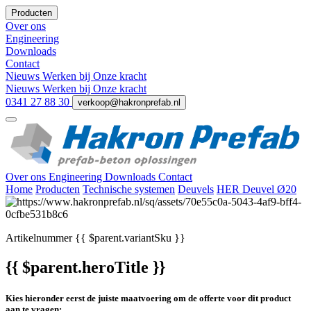
Producten
Over ons
Engineering
Downloads
Contact
Nieuws
Werken bij
Onze kracht
Nieuws
Werken bij
Onze kracht
0341 27 88 30
verkoop@hakronprefab.nl
Over ons
Engineering
Downloads
Contact
Home
Producten
Technische systemen
Deuvels
HER Deuvel Ø20
Artikelnummer
{{ $parent.variantSku }}
{{ $parent.heroTitle }}
Kies hieronder eerst de juiste maatvoering om de offerte voor dit product
aan te vragen: