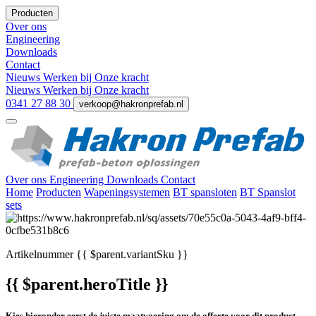
Producten
Over ons
Engineering
Downloads
Contact
Nieuws
Werken bij
Onze kracht
Nieuws
Werken bij
Onze kracht
0341 27 88 30
verkoop@hakronprefab.nl
Over ons
Engineering
Downloads
Contact
Home
Producten
Wapeningsystemen
BT spansloten
BT Spanslot
sets
Artikelnummer
{{ $parent.variantSku }}
{{ $parent.heroTitle }}
Kies hieronder eerst de juiste maatvoering om de offerte voor dit product