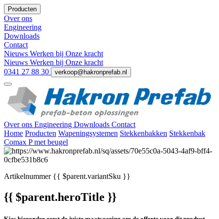
Producten
Over ons
Engineering
Downloads
Contact
Nieuws
Werken bij
Onze kracht
Nieuws
Werken bij
Onze kracht
0341 27 88 30
verkoop@hakronprefab.nl
Over ons
Engineering
Downloads
Contact
Home
Producten
Wapeningsystemen
Stekkenbakken
Stekkenbak
Comax P met beugel
Artikelnummer
{{ $parent.variantSku }}
{{ $parent.heroTitle }}
Kies hieronder eerst de juiste maatvoering om de offerte voor dit product