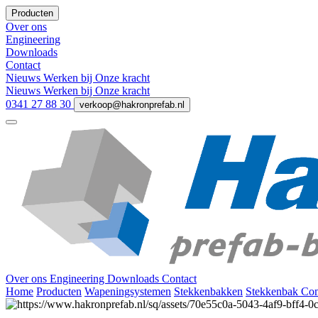
Producten
Over ons
Engineering
Downloads
Contact
Nieuws
Werken bij
Onze kracht
Nieuws
Werken bij
Onze kracht
0341 27 88 30
verkoop@hakronprefab.nl
Over ons
Engineering
Downloads
Contact
Home
Producten
Wapeningsystemen
Stekkenbakken
Stekkenbak Com