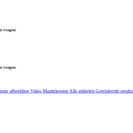
te vragen:
te vragen:
tage afbeelding
Video
Maattekening
Alle artikelen
Gerelateerde produ