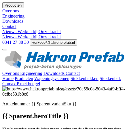
Producten
Over ons
Engineering
Downloads
Contact
Nieuws
Werken bij
Onze kracht
Nieuws
Werken bij
Onze kracht
0341 27 88 30
verkoop@hakronprefab.nl
Over ons
Engineering
Downloads
Contact
Home
Producten
Wapeningsystemen
Stekkenbakken
Stekkenbak
Comax P met beugel
Artikelnummer
{{ $parent.variantSku }}
{{ $parent.heroTitle }}
Kies hieronder eerst de juiste maatvoering om de offerte voor dit product