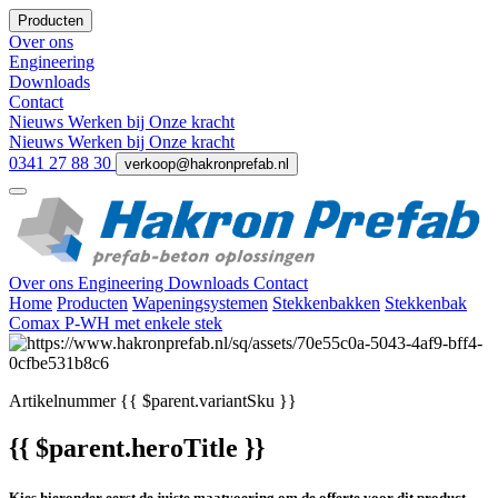
Producten
Over ons
Engineering
Downloads
Contact
Nieuws
Werken bij
Onze kracht
Nieuws
Werken bij
Onze kracht
0341 27 88 30
verkoop@hakronprefab.nl
Over ons
Engineering
Downloads
Contact
Home
Producten
Wapeningsystemen
Stekkenbakken
Stekkenbak
Comax P-WH met enkele stek
Artikelnummer
{{ $parent.variantSku }}
{{ $parent.heroTitle }}
Kies hieronder eerst de juiste maatvoering om de offerte voor dit product