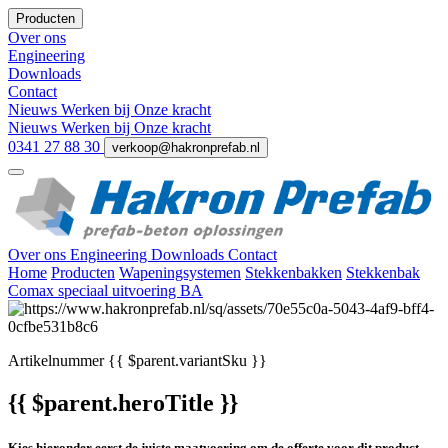
Producten
Over ons
Engineering
Downloads
Contact
Nieuws
Werken bij
Onze kracht
Nieuws
Werken bij
Onze kracht
0341 27 88 30
verkoop@hakronprefab.nl
Over ons
Engineering
Downloads
Contact
Home
Producten
Wapeningsystemen
Stekkenbakken
Stekkenbak
Comax speciaal uitvoering BA
Artikelnummer
{{ $parent.variantSku }}
{{ $parent.heroTitle }}
Kies hieronder eerst de juiste maatvoering om de offerte voor dit product