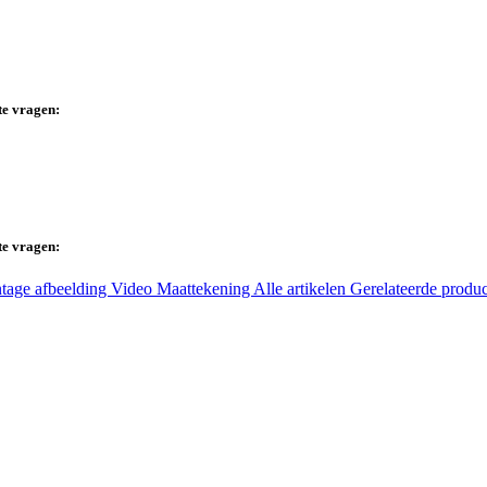
te vragen:
te vragen:
tage afbeelding
Video
Maattekening
Alle artikelen
Gerelateerde produ