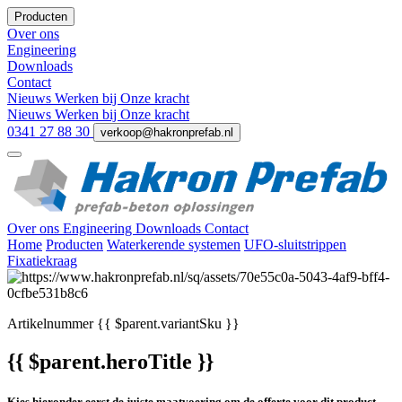
Producten
Over ons
Engineering
Downloads
Contact
Nieuws
Werken bij
Onze kracht
Nieuws
Werken bij
Onze kracht
0341 27 88 30
verkoop@hakronprefab.nl
Over ons
Engineering
Downloads
Contact
Home
Producten
Waterkerende systemen
UFO-sluitstrippen
Fixatiekraag
Artikelnummer
{{ $parent.variantSku }}
{{ $parent.heroTitle }}
Kies hieronder eerst de juiste maatvoering om de offerte voor dit product