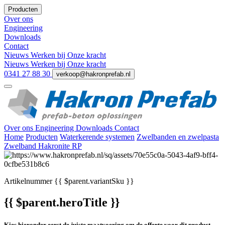
Producten
Over ons
Engineering
Downloads
Contact
Nieuws
Werken bij
Onze kracht
Nieuws
Werken bij
Onze kracht
0341 27 88 30
verkoop@hakronprefab.nl
Over ons
Engineering
Downloads
Contact
Home
Producten
Waterkerende systemen
Zwelbanden en zwelpasta
Zwelband Hakronite RP
Artikelnummer
{{ $parent.variantSku }}
{{ $parent.heroTitle }}
Kies hieronder eerst de juiste maatvoering om de offerte voor dit product