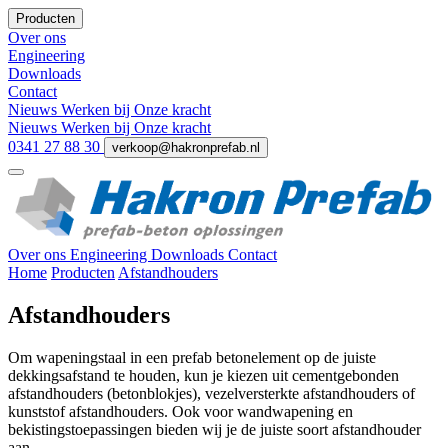
Producten
Over ons
Engineering
Downloads
Contact
Nieuws
Werken bij
Onze kracht
Nieuws
Werken bij
Onze kracht
0341 27 88 30
verkoop@hakronprefab.nl
Over ons
Engineering
Downloads
Contact
Home
Producten
Afstandhouders
Afstandhouders
Om wapeningstaal in een prefab betonelement op de juiste
dekkingsafstand te houden, kun je kiezen uit cementgebonden
afstandhouders (betonblokjes), vezelversterkte afstandhouders of
kunststof afstandhouders. Ook voor wandwapening en
bekistingstoepassingen bieden wij je de juiste soort afstandhouder
aan.