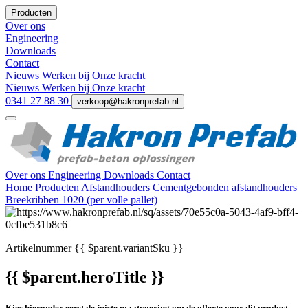
Producten
Over ons
Engineering
Downloads
Contact
Nieuws
Werken bij
Onze kracht
Nieuws
Werken bij
Onze kracht
0341 27 88 30
verkoop@hakronprefab.nl
Over ons
Engineering
Downloads
Contact
Home
Producten
Afstandhouders
Cementgebonden afstandhouders
Breekribben 1020 (per volle pallet)
Artikelnummer
{{ $parent.variantSku }}
{{ $parent.heroTitle }}
Kies hieronder eerst de juiste maatvoering om de offerte voor dit product