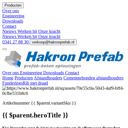
Producten
Over ons
Engineering
Downloads
Contact
Nieuws
Werken bij
Onze kracht
Nieuws
Werken bij
Onze kracht
0341 27 88 30
verkoop@hakronprefab.nl
Over ons
Engineering
Downloads
Contact
Home
Producten
Afstandhouders
Cementgebonden afstandhouders
FunderingsRib met draad
Artikelnummer
{{ $parent.variantSku }}
{{ $parent.heroTitle }}
Kies hieronder eerst de juiste maatvoering om de offerte voor dit product