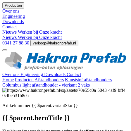
Producten
Over ons
Engineering
Downloads
Contact
Nieuws
Werken bij
Onze kracht
Nieuws
Werken bij
Onze kracht
0341 27 88 30
verkoop@hakronprefab.nl
Over ons
Engineering
Downloads
Contact
Home
Producten
Afstandhouders
Kunststof afstandhouders
Columbus light afstandhouder - vierkant 2 vaks
Artikelnummer
{{ $parent.variantSku }}
{{ $parent.heroTitle }}
Kies hieronder eerst de juiste maatvoering om de offerte voor dit product