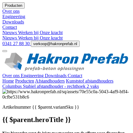
Producten
Over ons
Engineering
Downloads
Contact
Nieuws
Werken bij
Onze kracht
Nieuws
Werken bij
Onze kracht
0341 27 88 30
verkoop@hakronprefab.nl
Over ons
Engineering
Downloads
Contact
Home
Producten
Afstandhouders
Kunststof afstandhouders
Columbus Stabiel afstandhouder - rechthoek 2 vaks
Artikelnummer
{{ $parent.variantSku }}
{{ $parent.heroTitle }}
Kies hieronder eerst de juiste maatvoering om de offerte voor dit product