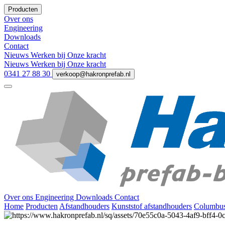
Producten
Over ons
Engineering
Downloads
Contact
Nieuws
Werken bij
Onze kracht
Nieuws
Werken bij
Onze kracht
0341 27 88 30
verkoop@hakronprefab.nl
Over ons
Engineering
Downloads
Contact
Home
Producten
Afstandhouders
Kunststof afstandhouders
Columbus 