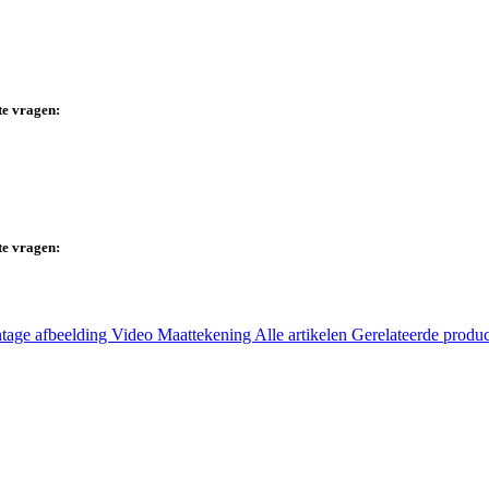
te vragen:
te vragen:
tage afbeelding
Video
Maattekening
Alle artikelen
Gerelateerde produ